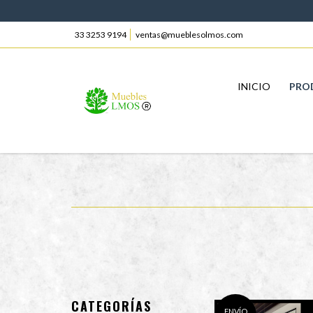
33 3253 9194
ventas@mueblesolmos.com
INICIO
PRO
CATEGORÍAS
ENVÍO